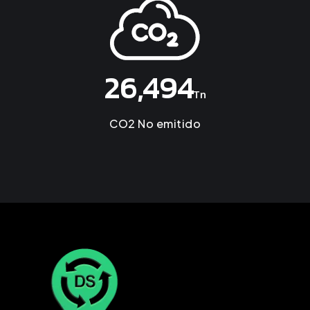
26,494
Tn
CO2 No emitido