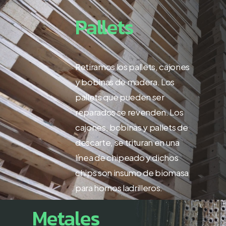
Pallets
Retiramos los pallets, cajones
y bobinas de madera. Los
pallets que pueden ser
reparados se revenden. Los
cajones, bobinas y pallets de
descarte, se trituran en una
línea de chipeado y dichos
chips son insumo de biomasa
para hornos ladrilleros.
Metales