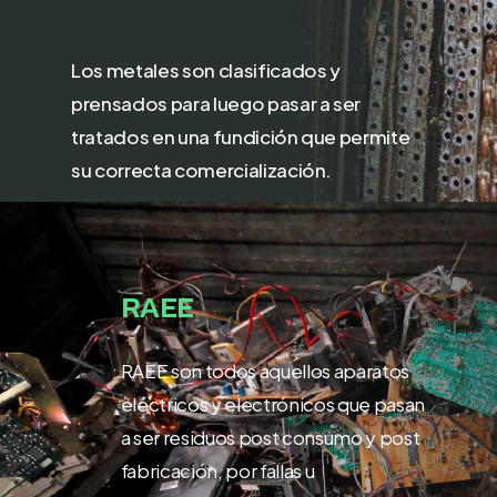
Los metales son clasificados y
prensados para luego pasar a ser
tratados en una fundición que permite
su correcta comercialización.
RAEE
RAEE son todos aquellos aparatos
eléctricos y electrónicos que pasan
a ser residuos post consumo y post
fabricación, por fallas u