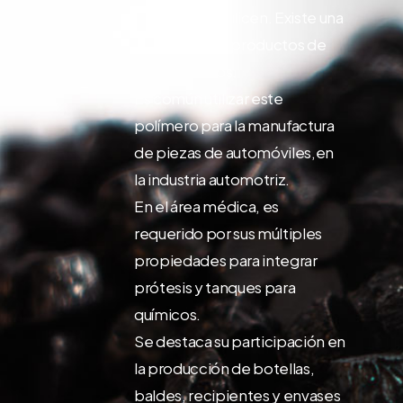
industrias lo utilicen. Existe una
diversidad de productos de
múltiples usos.
Es común utilizar este
polímero para la manufactura
de piezas de automóviles,en
la industria automotriz.
En el área médica, es
requerido por sus múltiples
propiedades para integrar
prótesis y tanques para
químicos.
Se destaca su participación en
la producción de botellas,
baldes, recipientes y envases