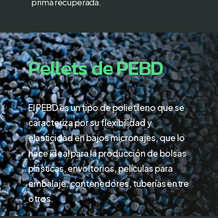
prima recuperada.
Pellets
de
PEBD
El PEBD es un tipo de polietileno que se
caracteriza por su flexibilidad y
elasticidad en bajos micronajes, que lo
hace ideal para la producción de bolsas
plásticas, envoltorios, películas para
embalaje, contenedores, tuberías entre
otros.