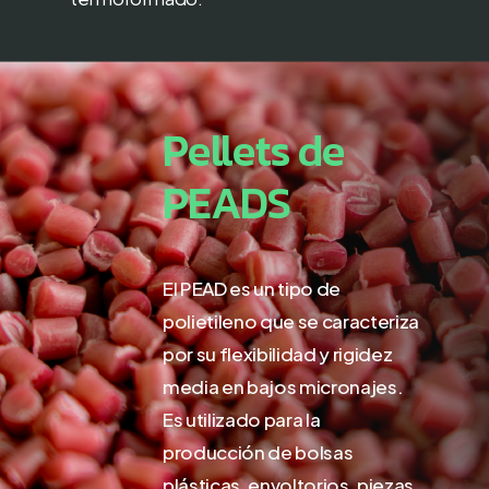
Pellets
de
PEADS
El PEAD es un tipo de
polietileno que se caracteriza
por su flexibilidad y rigidez
media en bajos micronajes.
Es utilizado para la
producción de bolsas
plásticas, envoltorios, piezas