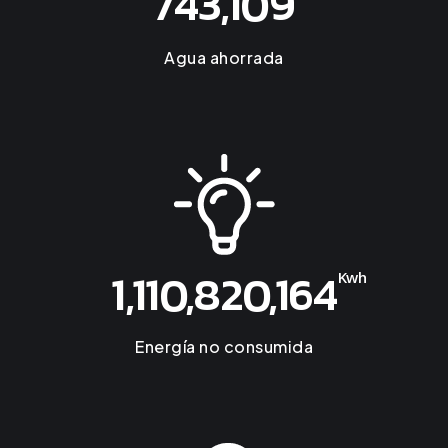
743,109
Agua ahorrada
1,110,820,164
Kwh
Energía no consumida